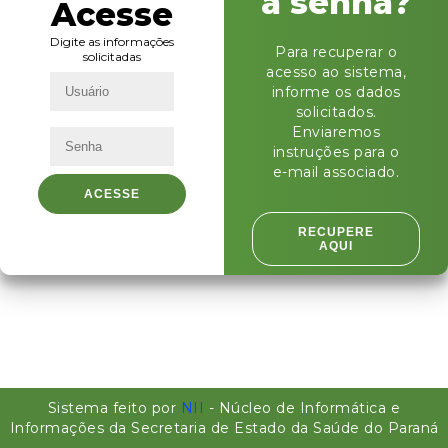
a senha?
Acesse
vindo
Digite as informações
Para recuperar o
solicitadas
acesso ao sistema,
Para se manter
informe os dados
conectado se
solicitados.
logue com suas
Enviaremos
informações
instruções para o
pessoais
e-mail associado.
ACESSE
ACESSE
RECUPERE
AQUI
Sistema feito por
NII
- Núcleo de Informática e
Informações da Secretaria de Estado da Saúde do Paraná